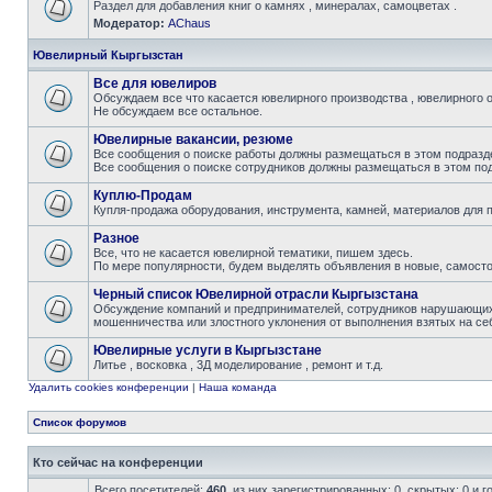
Раздел для добавления книг о камнях , минералах, самоцветах .
Модератор:
AChaus
Ювелирный Кыргызстан
Все для ювелиров
Обсуждаем все что касается ювелирного производства , ювелирного о
Не обсуждаем все остальное.
Ювелирные вакансии, резюме
Все сообщения о поиске работы должны размещаться в этом подразде
Все сообщения о поиске сотрудников должны размещаться в этом под
Куплю-Продам
Купля-продажа оборудования, инструмента, камней, материалов для 
Разное
Все, что не касается ювелирной тематики, пишем здесь.
По мере популярности, будем выделять объявления в новые, самост
Черный список Ювелирной отрасли Кыргызстана
Обсуждение компаний и предпринимателей, сотрудников нарушающих д
мошенничества или злостного уклонения от выполнения взятых на се
Ювелирные услуги в Кыргызстане
Литье , восковка , 3Д моделирование , ремонт и т.д.
Удалить cookies конференции
|
Наша команда
Список форумов
Кто сейчас на конференции
Всего посетителей:
460
, из них зарегистрированных: 0, скрытых: 0 и 