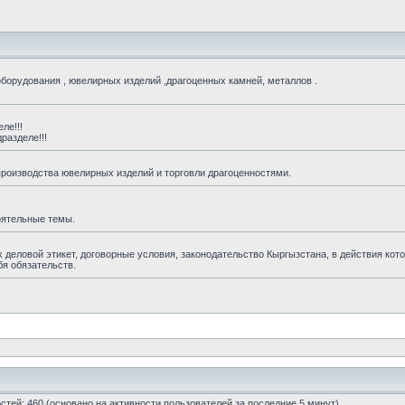
борудования , ювелирных изделий ,драгоценных камней, металлов .
ле!!!
разделе!!!
производства ювелирных изделий и торговли драгоценностями.
оятельные темы.
еловой этикет, договорные условия, законодательство Кыргызстана, в действия кото
бя обязательств.
гостей: 460 (основано на активности пользователей за последние 5 минут)