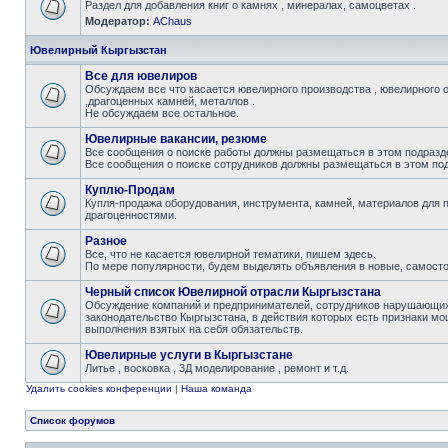
Раздел для добавления книг о камнях , минералах, самоцветах .
Модератор:
AChaus
Ювелирный Кыргызстан
Все для ювелиров
Обсуждаем все что касается ювелирного производства , ювелирного 
,драгоценных камней, металлов .
Не обсуждаем все остальное.
Ювелирные вакансии, резюме
Все сообщения о поиске работы должны размещаться в этом подразде
Все сообщения о поиске сотрудников должны размещаться в этом под
Куплю-Продам
Купля-продажа оборудования, инструмента, камней, материалов для 
драгоценностями.
Разное
Все, что не касается ювелирной тематики, пишем здесь.
По мере популярности, будем выделять объявления в новые, самост
Черный список Ювелирной отрасли Кыргызстана
Обсуждение компаний и предпринимателей, сотрудников нарушающих 
законодательство Кыргызстана, в действия которых есть признаки мо
выполнения взятых на себя обязательств.
Ювелирные услуги в Кыргызстане
Литье , восковка , 3Д моделирование , ремонт и т.д.
Удалить cookies конференции
|
Наша команда
Список форумов