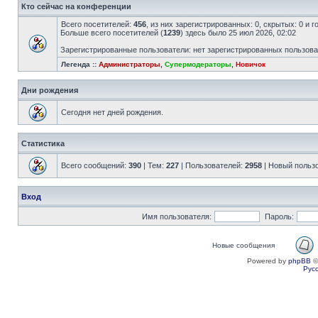
Кто сейчас на конференции
Всего посетителей:
456
, из них зарегистрированных: 0, скрытых: 0 и 
Больше всего посетителей (
1239
) здесь было 25 июл 2026, 02:02
Зарегистрированные пользователи: нет зарегистрированных пользов
Легенда ::
Администраторы
,
Супермодераторы
,
Новичок
Дни рождения
Сегодня нет дней рождения.
Статистика
Всего сообщений:
390
| Тем:
227
| Пользователей:
2958
| Новый польз
Вход
Имя пользователя:
Пароль:
Новые сообщения
Powered by
phpBB
©
Рус