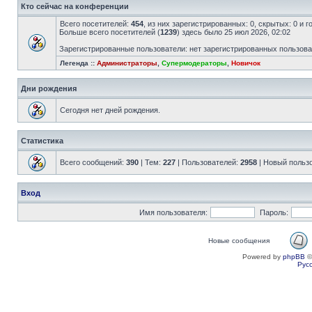
Кто сейчас на конференции
Всего посетителей:
454
, из них зарегистрированных: 0, скрытых: 0 и 
Больше всего посетителей (
1239
) здесь было 25 июл 2026, 02:02
Зарегистрированные пользователи: нет зарегистрированных пользов
Легенда ::
Администраторы
,
Супермодераторы
,
Новичок
Дни рождения
Сегодня нет дней рождения.
Статистика
Всего сообщений:
390
| Тем:
227
| Пользователей:
2958
| Новый польз
Вход
Имя пользователя:
Пароль:
Новые сообщения
Powered by
phpBB
©
Рус