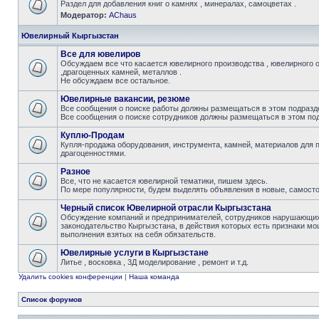
Раздел для добавления книг о камнях , минералах, самоцветах .
Модератор:
AChaus
Ювелирный Кыргызстан
Все для ювелиров
Обсуждаем все что касается ювелирного производства , ювелирного 
,драгоценных камней, металлов .
Не обсуждаем все остальное.
Ювелирные вакансии, резюме
Все сообщения о поиске работы должны размещаться в этом подразде
Все сообщения о поиске сотрудников должны размещаться в этом под
Куплю-Продам
Купля-продажа оборудования, инструмента, камней, материалов для 
драгоценностями.
Разное
Все, что не касается ювелирной тематики, пишем здесь.
По мере популярности, будем выделять объявления в новые, самост
Черный список Ювелирной отрасли Кыргызстана
Обсуждение компаний и предпринимателей, сотрудников нарушающих 
законодательство Кыргызстана, в действия которых есть признаки мо
выполнения взятых на себя обязательств.
Ювелирные услуги в Кыргызстане
Литье , восковка , 3Д моделирование , ремонт и т.д.
Удалить cookies конференции
|
Наша команда
Список форумов