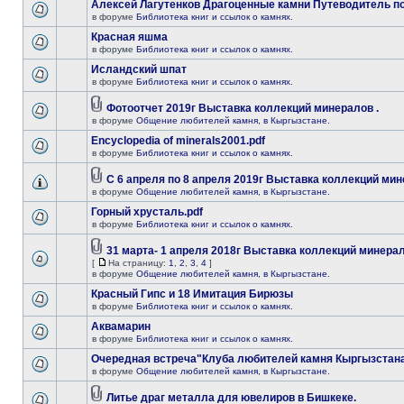
Алексей Лагутенков Драгоценные камни Путеводитель по
в форуме
Библиотека книг и ссылок о камнях.
Красная яшма
в форуме
Библиотека книг и ссылок о камнях.
Исландский шпат
в форуме
Библиотека книг и ссылок о камнях.
Фотоотчет 2019г Выставка коллекций минералов .
в форуме
Общение любителей камня, в Кыргызстане.
Encyclopedia of minerals2001.pdf
в форуме
Библиотека книг и ссылок о камнях.
С 6 апреля по 8 апреля 2019г Выставка коллекций мин
в форуме
Общение любителей камня, в Кыргызстане.
Горный хрусталь.pdf
в форуме
Библиотека книг и ссылок о камнях.
31 марта- 1 апреля 2018г Выставка коллекций минерал
[
На страницу:
1
,
2
,
3
,
4
]
в форуме
Общение любителей камня, в Кыргызстане.
Красный Гипс и 18 Имитация Бирюзы
в форуме
Библиотека книг и ссылок о камнях.
Аквамарин
в форуме
Библиотека книг и ссылок о камнях.
Очередная встреча"Клуба любителей камня Кыргызстана
в форуме
Общение любителей камня, в Кыргызстане.
Литье драг металла для ювелиров в Бишкеке.