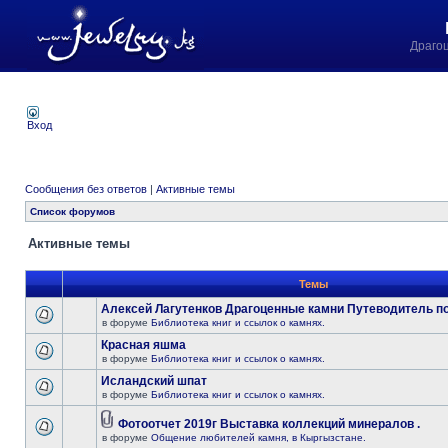
Драго
Вход
Сообщения без ответов
|
Активные темы
Список форумов
Активные темы
Темы
Алексей Лагутенков Драгоценные камни Путеводитель по
в форуме
Библиотека книг и ссылок о камнях.
Красная яшма
в форуме
Библиотека книг и ссылок о камнях.
Исландский шпат
в форуме
Библиотека книг и ссылок о камнях.
Фотоотчет 2019г Выставка коллекций минералов .
в форуме
Общение любителей камня, в Кыргызстане.