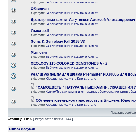
в форуме
Библиотека книг и ссылок о камнях.
Обсидиан
в форуме
Библиотека книг и ссылок о камнях.
Драгоценные камни- Лагутенков Алексей Александрович
в форуме
Библиотека книг и ссылок о камнях.
Унакит.pdf
в форуме
Библиотека книг и ссылок о камнях.
Gems & Gemology Fall 2015 V3
в форуме
Библиотека книг и ссылок о камнях.
Магнетит
в форуме
Библиотека книг и ссылок о камнях.
GEOLOGY 115 COLORED GEMSTONES A - Z
в форуме
Библиотека книг и ссылок о камнях.
Реализую помпу для шлама Pilemaster PD3000S для доб
в форуме
Ювелирные услуги в Кыргызстане
"САМОЦВЕТЫ" НАТУРАЛЬНЫЕ КАМНИ, УКРАШЕНИЯ 
в форуме
Куплю/Продам камни и минералы, оборудование камнеобра
Обучение ювелирному мастерству в Бишкеке. Ювелир
в форуме
Ювелирные услуги в Кыргызстане
Показать сообще
Страница
1
из
6
[ Результатов поиска: 144 ]
Список форумов