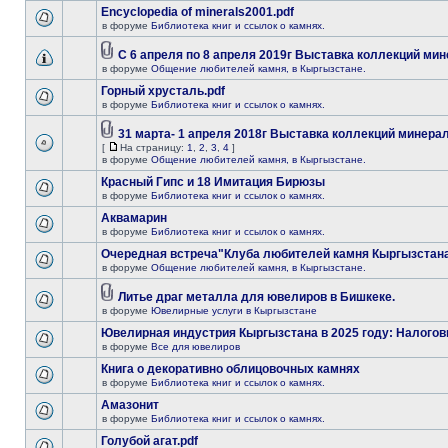
Encyclopedia of minerals2001.pdf
в форуме
Библиотека книг и ссылок о камнях.
С 6 апреля по 8 апреля 2019г Выставка коллекций мин
в форуме
Общение любителей камня, в Кыргызстане.
Горный хрусталь.pdf
в форуме
Библиотека книг и ссылок о камнях.
31 марта- 1 апреля 2018г Выставка коллекций минерал
[
На страницу:
1
,
2
,
3
,
4
]
в форуме
Общение любителей камня, в Кыргызстане.
Красный Гипс и 18 Имитация Бирюзы
в форуме
Библиотека книг и ссылок о камнях.
Аквамарин
в форуме
Библиотека книг и ссылок о камнях.
Очередная встреча"Клуба любителей камня Кыргызстана
в форуме
Общение любителей камня, в Кыргызстане.
Литье драг металла для ювелиров в Бишкеке.
в форуме
Ювелирные услуги в Кыргызстане
Ювелирная индустрия Кыргызстана в 2025 году: Налогов
в форуме
Все для ювелиров
Книга о декоративно облицовочных камнях
в форуме
Библиотека книг и ссылок о камнях.
Амазонит
в форуме
Библиотека книг и ссылок о камнях.
Голубой агат.pdf