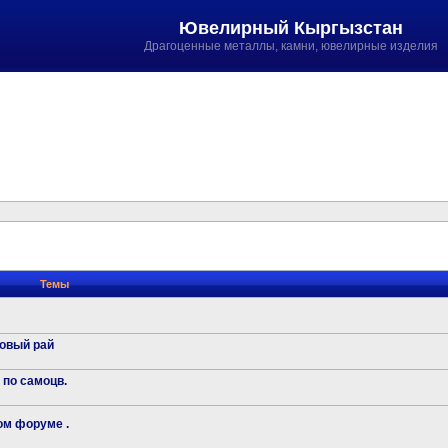
Ювелирный Кыргызстан
Драгоценные металлы, камни, ювелирные изделия
Темы
говый рай
 по самоцв.
ом форуме .