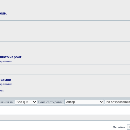
ние.
Фото чароит.
бработки.
 камни
бработки.
ич
щения за:
Поле сортировки:
Перейти: