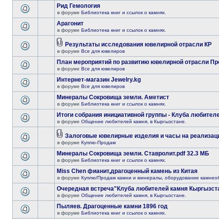
Рид Гемология
в форуме
Библиотека книг и ссылок о камнях.
Арагонит
в форуме
Библиотека книг и ссылок о камнях.
Результаты исследования ювелирной отрасли КР
в форуме
Все для ювелиров
План мероприятий по развитию ювелирной отрасли Пр
в форуме
Все для ювелиров
Интернет-магазин Jewelry.kg
в форуме
Все для ювелиров
Минералы Сокровища земли. Аметист
в форуме
Библиотека книг и ссылок о камнях.
Итоги собрания инициативной группы - Клуба любителе
в форуме
Общение любителей камня, в Кыргызстане.
Залоговые ювелирные изделия и часы на реализац
в форуме
Куплю-Продам
Минералы Сокровища земли. Ставролит.pdf 32.3 МБ
в форуме
Библиотека книг и ссылок о камнях.
Miss Chen фианит,драгоценный камень из Китая
в форуме
Куплю/Продам камни и минералы, оборудование камнео
Очередная встреча"Клуба любителей камня Кыргызста
в форуме
Общение любителей камня, в Кыргызстане.
Пыляев. Драгоценные камни 1896 год
в форуме
Библиотека книг и ссылок о камнях.