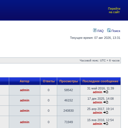
Перейти
на сайт
FAQ
Поиск
Текущее время: 07 авг 2026, 13:31
Часовой пояс: UTC + 6 часов
Автор
Ответы
Просмотры
Последнее сообщение
31 май 2016, 11:39
admin
0
58542
admin
17 дек 2025, 14:08
admin
0
46152
admin
25 апр 2017, 19:14
admin
0
240830
admin
15 янв 2016, 12:54
admin
0
71949
admin