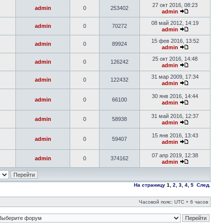
27 окт 2016, 08:23
admin
0
253402
admin
08 май 2012, 14:19
admin
0
70272
admin
15 фев 2016, 13:52
admin
0
89924
admin
25 окт 2016, 14:48
admin
0
126242
admin
31 мар 2009, 17:34
admin
0
122432
admin
30 янв 2016, 14:44
admin
0
66100
admin
31 май 2016, 12:37
admin
0
58938
admin
15 янв 2016, 13:43
admin
0
59407
admin
07 апр 2019, 12:38
admin
0
374162
admin
На страницу
1
,
2
,
3
,
4
,
5
След.
Часовой пояс: UTC + 6 часов