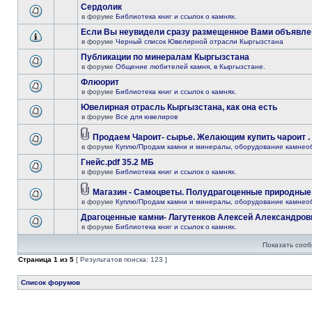
Сердолик
в форуме
Библиотека книг и ссылок о камнях.
Если Вы неувидели сразу размещенное Вами объявле
в форуме
Черный список Ювелирной отрасли Кыргызстана
Публикации по минералам Кыргызстана
в форуме
Общение любителей камня, в Кыргызстане.
Флюорит
в форуме
Библиотека книг и ссылок о камнях.
Ювелирная отрасль Кыргызстана, как она есть
в форуме
Все для ювелиров
Продаем Чароит- сырье. Желающим купить чароит . 
в форуме
Куплю/Продам камни и минералы, оборудование камнео
Гнейс.pdf 35.2 МБ
в форуме
Библиотека книг и ссылок о камнях.
Магазин - Самоцветы. Полудрагоценные природные
в форуме
Куплю/Продам камни и минералы, оборудование камнео
Драгоценные камни- Лагутенков Алексей Александров
в форуме
Библиотека книг и ссылок о камнях.
Показать сооб
Страница
1
из
5
[ Результатов поиска: 123 ]
Список форумов