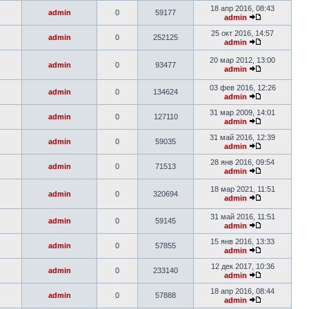
18 апр 2016, 08:43
admin
0
59177
admin
25 окт 2016, 14:57
admin
0
252125
admin
20 мар 2012, 13:00
admin
0
93477
admin
03 фев 2016, 12:26
admin
0
134624
admin
31 мар 2009, 14:01
admin
0
127110
admin
31 май 2016, 12:39
admin
0
59035
admin
28 янв 2016, 09:54
admin
0
71513
admin
18 мар 2021, 11:51
admin
0
320694
admin
31 май 2016, 11:51
admin
0
59145
admin
15 янв 2016, 13:33
admin
0
57855
admin
12 дек 2017, 10:36
admin
0
233140
admin
18 апр 2016, 08:44
admin
0
57888
admin