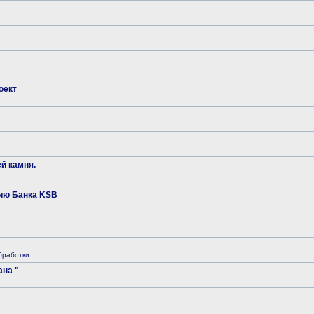
оект
й камня.
ию Банка KSB
бработки.
на "