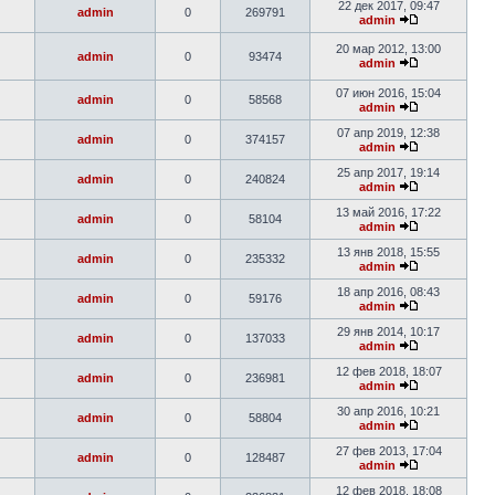
22 дек 2017, 09:47
admin
0
269791
admin
20 мар 2012, 13:00
admin
0
93474
admin
07 июн 2016, 15:04
admin
0
58568
admin
07 апр 2019, 12:38
admin
0
374157
admin
25 апр 2017, 19:14
admin
0
240824
admin
13 май 2016, 17:22
admin
0
58104
admin
13 янв 2018, 15:55
admin
0
235332
admin
18 апр 2016, 08:43
admin
0
59176
admin
29 янв 2014, 10:17
admin
0
137033
admin
12 фев 2018, 18:07
admin
0
236981
admin
30 апр 2016, 10:21
admin
0
58804
admin
27 фев 2013, 17:04
admin
0
128487
admin
12 фев 2018, 18:08