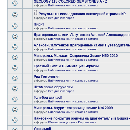
GEOLOGY 115 COLORED GEMSTONES A - Z
в форуме
Библиотека книг и ссылок о камнях.
Результаты исследования ювелирной отрасли КР
в форуме
Все для ювелиров
Пирит
в форуме
Библиотека книг и ссылок о камнях.
Драгоценные камни- Лагутенков Алексей Александров
в форуме
Библиотека книг и ссылок о камнях.
Алексей Лагутенков Драгоценные камни Путеводитель
в форуме
Библиотека книг и ссылок о камнях.
Минералы. Малахит Сокровища Земли N50 2010
в форуме
Библиотека книг и ссылок о камнях.
Красный Гипс и 18 Имитация Бирюзы
в форуме
Библиотека книг и ссылок о камнях.
Рид Гемология
в форуме
Библиотека книг и ссылок о камнях.
Штамповка обручалки
в форуме
Все для ювелиров
Голубой агат.pdf
в форуме
Библиотека книг и ссылок о камнях.
Минералы. Азурит сокровища земли №4 2009
в форуме
Библиотека книг и ссылок о камнях.
Нанесение покрытия родием на драгметаллы в Бишке
в форуме
Ювелирные услуги в Кыргызстане
Унакит.pdf