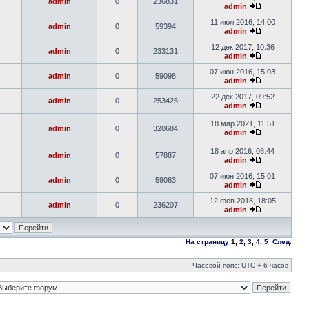
admin
0
236831
admin
11 июл 2016, 14:00
admin
0
59394
admin
12 дек 2017, 10:36
admin
0
233131
admin
07 июн 2016, 15:03
admin
0
59098
admin
22 дек 2017, 09:52
admin
0
253425
admin
18 мар 2021, 11:51
admin
0
320684
admin
18 апр 2016, 08:44
admin
0
57887
admin
07 июн 2016, 15:01
admin
0
59063
admin
12 фев 2018, 18:05
admin
0
236207
admin
На страницу
1
,
2
,
3
,
4
,
5
След.
Часовой пояс: UTC + 6 часов