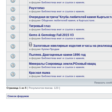
в форуме
Библиотека книг и ссылок о камнях.
Раухтопаз
в форуме
Библиотека книг и ссылок о камнях.
Очередная встреча"Клуба любителей камня Кыргызста
в форуме
Общение любителей камня, в Кыргызстане.
Тигровый глаз
в форуме
Библиотека книг и ссылок о камнях.
Gems & Gemology Fall 2015 V3
в форуме
Библиотека книг и ссылок о камнях.
Залоговые ювелирные изделия и часы на реализац
в форуме
Куплю-Продам
Пыляев. Драгоценные камни 1896 год
в форуме
Библиотека книг и ссылок о камнях.
Минералы Сокровища земли.РОзовый кварц
в форуме
Библиотека книг и ссылок о камнях.
Красная яшма
в форуме
Библиотека книг и ссылок о камнях.
Показать сооб
Страница
1
из
5
[ Результатов поиска: 123 ]
Список форумов