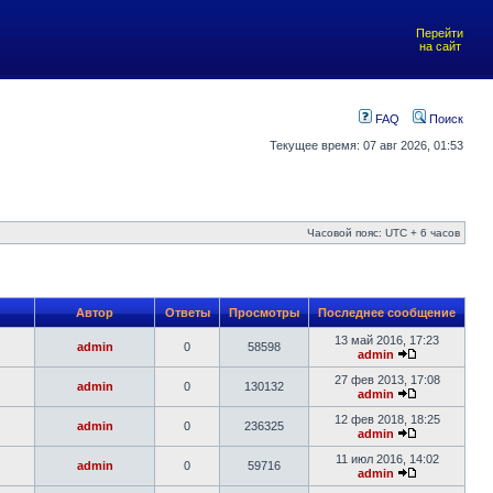
Перейти
на сайт
FAQ
Поиск
Текущее время: 07 авг 2026, 01:53
Часовой пояс: UTC + 6 часов
Автор
Ответы
Просмотры
Последнее сообщение
13 май 2016, 17:23
admin
0
58598
admin
27 фев 2013, 17:08
admin
0
130132
admin
12 фев 2018, 18:25
admin
0
236325
admin
11 июл 2016, 14:02
admin
0
59716
admin