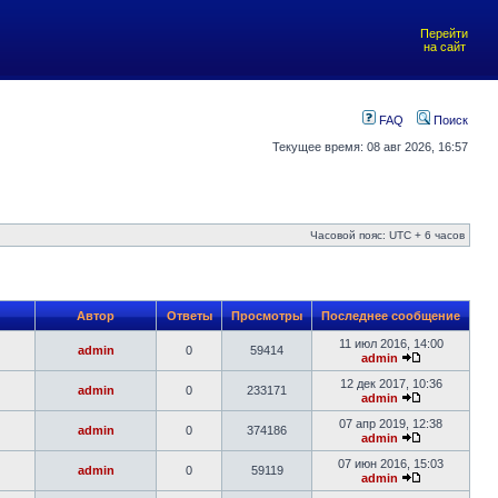
Перейти
на сайт
FAQ
Поиск
Текущее время: 08 авг 2026, 16:57
Часовой пояс: UTC + 6 часов
Автор
Ответы
Просмотры
Последнее сообщение
11 июл 2016, 14:00
admin
0
59414
admin
12 дек 2017, 10:36
admin
0
233171
admin
07 апр 2019, 12:38
admin
0
374186
admin
07 июн 2016, 15:03
admin
0
59119
admin