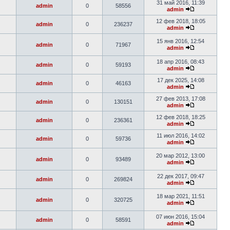
31 май 2016, 11:39
admin
0
58556
admin
12 фев 2018, 18:05
admin
0
236237
admin
15 янв 2016, 12:54
admin
0
71967
admin
18 апр 2016, 08:43
admin
0
59193
admin
17 дек 2025, 14:08
admin
0
46163
admin
27 фев 2013, 17:08
admin
0
130151
admin
12 фев 2018, 18:25
admin
0
236361
admin
11 июл 2016, 14:02
admin
0
59736
admin
20 мар 2012, 13:00
admin
0
93489
admin
22 дек 2017, 09:47
admin
0
269824
admin
18 мар 2021, 11:51
admin
0
320725
admin
07 июн 2016, 15:04
admin
0
58591
admin