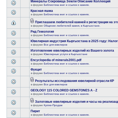
Минералы Сокровища Земли Описание Коллекций
в форуме
Библиотека книг и ссылок о камнях.
Красная яшма
в форуме
Библиотека книг и ссылок о камнях.
Приглашаем любителей камней к регистрации на эт
в форуме
Общение любителей камня, в Кыргызстане.
Рид Гемология
в форуме
Библиотека книг и ссылок о камнях.
Ювелирная индустрия Кыргызстана в 2025 году: Нало
в форуме
Все для ювелиров
Изготовление ювелирных изделий из Вашего золота
в форуме
Ювелирные услуги в Кыргызстане
Encyclopedia of minerals2001.pdf
в форуме
Библиотека книг и ссылок о камнях.
Фукцит
в форуме
Библиотека книг и ссылок о камнях.
Результаты исследования ювелирной отрасли КР
в форуме
Все для ювелиров
GEOLOGY 115 COLORED GEMSTONES A - Z
в форуме
Библиотека книг и ссылок о камнях.
Залоговые ювелирные изделия и часы на реализац
в форуме
Куплю-Продам
Пирит
в форуме
Библиотека книг и ссылок о камнях.