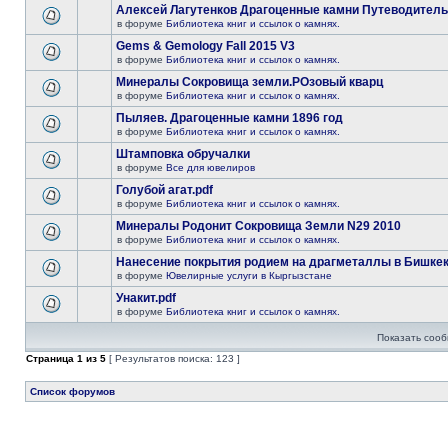
Алексей Лагутенков Драгоценные камни Путеводитель
в форуме
Библиотека книг и ссылок о камнях.
Gems & Gemology Fall 2015 V3
в форуме
Библиотека книг и ссылок о камнях.
Минералы Сокровища земли.РОзовый кварц
в форуме
Библиотека книг и ссылок о камнях.
Пыляев. Драгоценные камни 1896 год
в форуме
Библиотека книг и ссылок о камнях.
Штамповка обручалки
в форуме
Все для ювелиров
Голубой агат.pdf
в форуме
Библиотека книг и ссылок о камнях.
Минералы Родонит Сокровища Земли N29 2010
в форуме
Библиотека книг и ссылок о камнях.
Нанесение покрытия родием на драгметаллы в Бишке
в форуме
Ювелирные услуги в Кыргызстане
Унакит.pdf
в форуме
Библиотека книг и ссылок о камнях.
Показать сооб
Страница
1
из
5
[ Результатов поиска: 123 ]
Список форумов