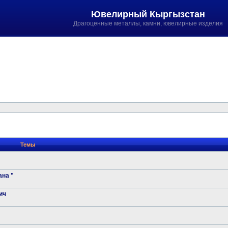
Ювелирный Кыргызстан
Драгоценные металлы, камни, ювелирные изделия
Темы
на "
ич