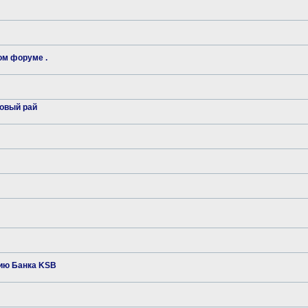
ом форуме .
говый рай
ию Банка KSB