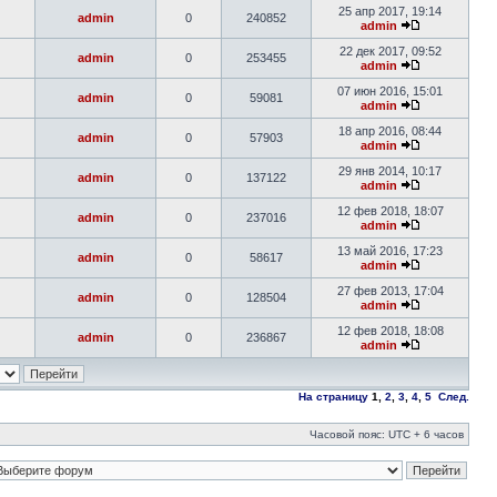
25 апр 2017, 19:14
admin
0
240852
admin
22 дек 2017, 09:52
admin
0
253455
admin
07 июн 2016, 15:01
admin
0
59081
admin
18 апр 2016, 08:44
admin
0
57903
admin
29 янв 2014, 10:17
admin
0
137122
admin
12 фев 2018, 18:07
admin
0
237016
admin
13 май 2016, 17:23
admin
0
58617
admin
27 фев 2013, 17:04
admin
0
128504
admin
12 фев 2018, 18:08
admin
0
236867
admin
На страницу
1
,
2
,
3
,
4
,
5
След.
Часовой пояс: UTC + 6 часов