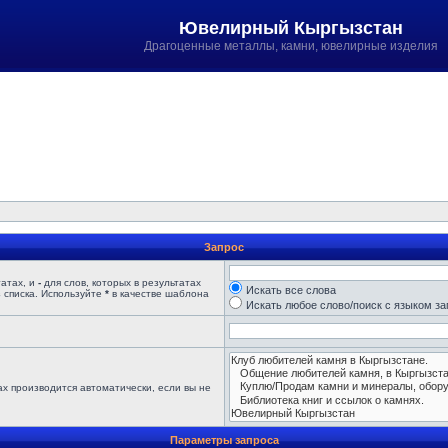
Ювелирный Кыргызстан
Драгоценные металлы, камни, ювелирные изделия
Запрос
татах, и
-
для слов, которых в результатах
Искать все слова
 списка. Используйте
*
в качестве шаблона
Искать любое слово/поиск с языком з
х производится автоматически, если вы не
Параметры запроса