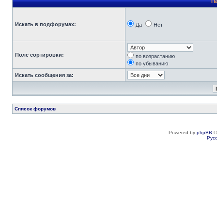
П
Искать в подфорумах:
Да
Нет
Поле сортировки:
по возрастанию
по убыванию
Искать сообщения за:
Список форумов
Powered by
phpBB
©
Рус