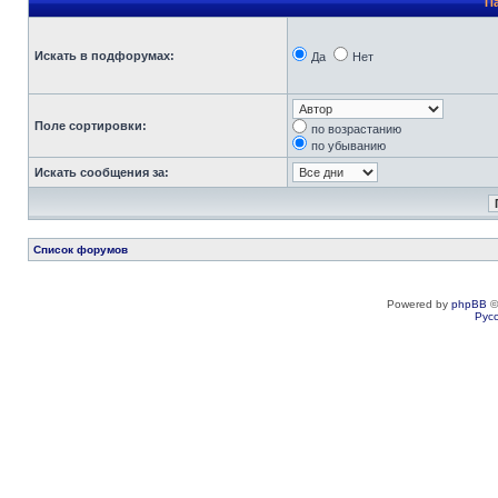
П
Искать в подфорумах:
Да
Нет
Поле сортировки:
по возрастанию
по убыванию
Искать сообщения за:
Список форумов
Powered by
phpBB
©
Рус