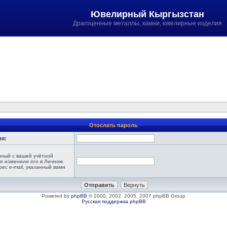
Ювелирный Кыргызстан
Драгоценные металлы, камни, ювелирные изделия
Отослать пароль
ля:
анный с вашей учётной
не изменили его в Личном
рес e-mail, указанный вами
Powered by
phpBB
© 2000, 2002, 2005, 2007 phpBB Group
Русская поддержка phpBB