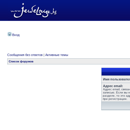
Вход
Сообщения без ответов
|
Активные темы
Список форумов
Имя пользовате
Адрес email:
Адрес email, связ
записью. Если вы 
разделе, то это ад
при регистрации.