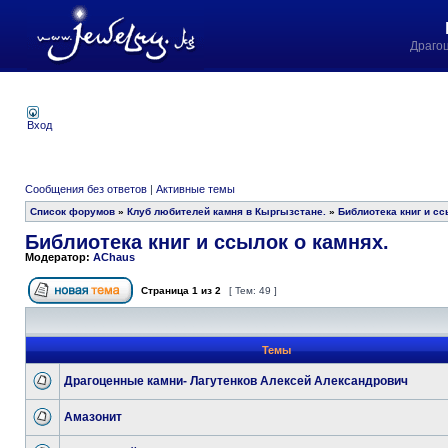
Драго
Вход
Сообщения без ответов
|
Активные темы
Список форумов
»
Клуб любителей камня в Кыргызстане.
»
Библиотека книг и сс
Библиотека книг и ссылок о камнях.
Модератор:
AChaus
Страница
1
из
2
[ Тем: 49 ]
Темы
Драгоценные камни- Лагутенков Алексей Александрович
Амазонит