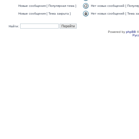
Новые сообщения [ Популярная тема ]
Нет новых сообщений [ Популяр
Новые сообщения [ Тема закрыта ]
Нет новых сообщений [ Тема за
Найти:
Powered by
phpBB
©
Рус