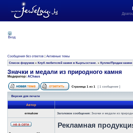
Драго
Вход
Сообщения без ответов
|
Активные темы
Список форумов
»
Клуб любителей камня в Кыргызстане.
»
Куплю/Продам камни 
Значки и медали из природного камня
Модератор:
AChaus
Страница
1
из
1
[ 1 сообщение ]
Версия для печати
Автор
ermakow
Заголовок сообщения:
Значки и медали из природн
Рекламная продукци