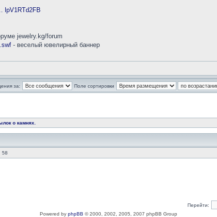
... lpV1RTd2FB
уме jewelry.kg/forum
.swf
- веселый ювелирный баннер
ения за:
Поле сортировки
ылок о камнях.
 58
Перейти:
Powered by
phpBB
© 2000, 2002, 2005, 2007 phpBB Group