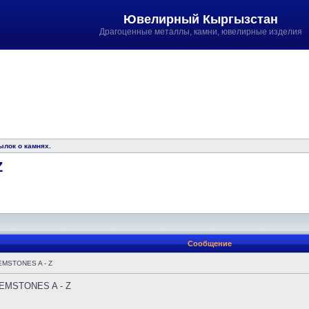
Ювелирный Кыргызстан
Драгоценные металлы, камни, ювелирные изделия
ылок о камнях.
Z
Сообщение
MSTONES A - Z
EMSTONES A - Z