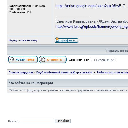
https://drive.google.com/open?id=0BwE-C 
Зарегистрирован:
05 мар
2009, 01:38
Сообщения:
111
_________________
Ювелиры Кыргызстана - Ждем Вас на фор
http://www.for.kg/uploads/banner/jewelry_kg
Вернуться к началу
Показать сообщ
Страница
1
из
1
[ 1 сообщение ]
Список форумов
»
Клуб любителей камня в Кыргызстане.
»
Библиотека книг и сс
Кто сейчас на конференции
Сейчас этот форум просматривают: нет зарегистрированных пользователей и гости:
Найти: