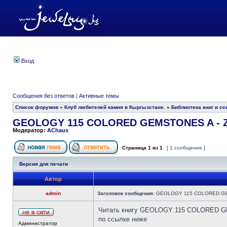
Вход
Сообщения без ответов
|
Активные темы
Список форумов
»
Клуб любителей камня в Кыргызстане.
»
Библиотека книг и сс
GEOLOGY 115 COLORED GEMSTONES A - 
Модератор:
AChaus
Страница
1
из
1
[ 1 сообщение ]
Версия для печати
Автор
admin
Заголовок сообщения:
GEOLOGY 115 COLORED GE
Читать книгу GEOLOGY 115 COLORED G
по ссылке ниже
Администратор