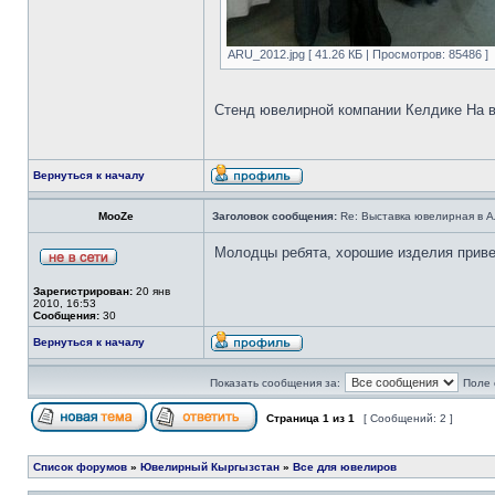
ARU_2012.jpg [ 41.26 КБ | Просмотров: 85486 ]
Стенд ювелирной компании Келдике На 
Вернуться к началу
MooZe
Заголовок сообщения:
Re: Выставка ювелирная в 
Молодцы ребята, хорошие изделия приве
Зарегистрирован:
20 янв
2010, 16:53
Сообщения:
30
Вернуться к началу
Показать сообщения за:
Поле 
Страница
1
из
1
[ Сообщений: 2 ]
Список форумов
»
Ювелирный Кыргызстан
»
Все для ювелиров