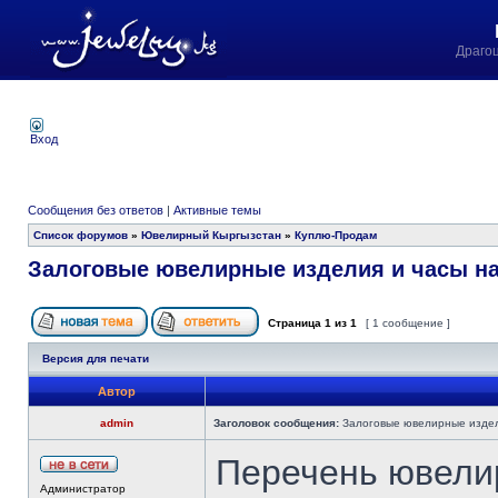
Драго
Вход
Сообщения без ответов
|
Активные темы
Список форумов
»
Ювелирный Кыргызстан
»
Куплю-Продам
Залоговые ювелирные изделия и часы на
Страница
1
из
1
[ 1 сообщение ]
Версия для печати
Автор
admin
Заголовок сообщения:
Залоговые ювелирные издел
Перечень ювелир
Администратор